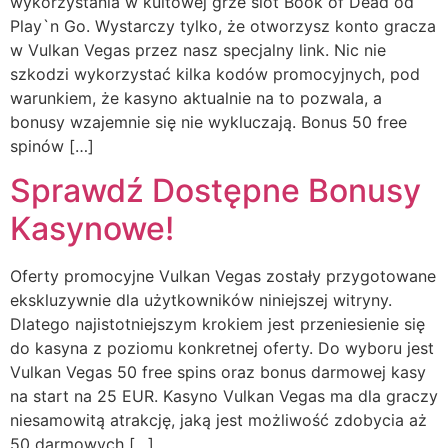
wykorzystania w kultowej grze slot Book of Dead od
Play`n Go. Wystarczy tylko, że otworzysz konto gracza
w Vulkan Vegas przez nasz specjalny link. Nic nie
szkodzi wykorzystać kilka kodów promocyjnych, pod
warunkiem, że kasyno aktualnie na to pozwala, a
bonusy wzajemnie się nie wykluczają. Bonus 50 free
spinów […]
Sprawdź Dostępne Bonusy
Kasynowe!
Oferty promocyjne Vulkan Vegas zostały przygotowane
ekskluzywnie dla użytkowników niniejszej witryny.
Dlatego najistotniejszym krokiem jest przeniesienie się
do kasyna z poziomu konkretnej oferty. Do wyboru jest
Vulkan Vegas 50 free spins oraz bonus darmowej kasy
na start na 25 EUR. Kasyno Vulkan Vegas ma dla graczy
niesamowitą atrakcję, jaką jest możliwość zdobycia aż
50 darmowych […]