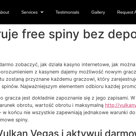
About
Services
Testimonials
Gallery
Request 
uje free spiny bez dep
darmo zobaczyć, jak działa kasyno internetowe, jak można 
 porozumieniem z kasynem dajemy możliwość nowym graczo
zostaną przyznane każdemu graczowi, który zarejestruje si
 spinów. Najważniejszym elementem odbioru każdej promocji
racza jest dokładnie zapoznanie się z jego zapisami. W p
arunek obrotu, wartość obrotu i maksymalną
http://vulkan
— w końcu nie wszystkie zapewniają jednakowe warunki do
rmowe spiny.
 Vulkan Vegas i aktywuj darm