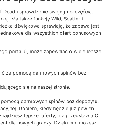
of Dead i sprawdzenie swojego szczęścia.
iej. Ma także funkcję Wild, Scatter i
ieżka dźwiękowa sprawiają, że zabawa jest
ą jednakowe dla wszystkich ofert bonusowych
ego portalu), może zapewniać o wiele lepsze
bawić za pomocą darmowych spinów bez
dującego się na naszej stronie.
 za pomocą darmowych spinów bez depozytu.
cyjnej. Dopiero, kiedy będzie już pewien
najdziesz lepszej oferty, niż przedstawia Ci
ent dla nowych graczy. Dzięki nim możesz