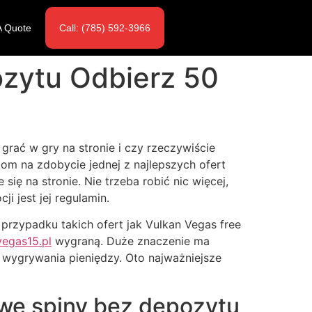
A Quote
Call: (785) 592-3966
ozytu Odbierz 50
grać w gry na stronie i czy rzeczywiście
m na zdobycie jednej z najlepszych ofert
ę na stronie. Nie trzeba robić nic więcej,
 jest jej regulamin.
rzypadku takich ofert jak Vulkan Vegas free
vegas15.pl
wygraną. Duże znaczenie ma
 wygrywania pieniędzy. Oto najważniejsze
owe spiny bez depozytu