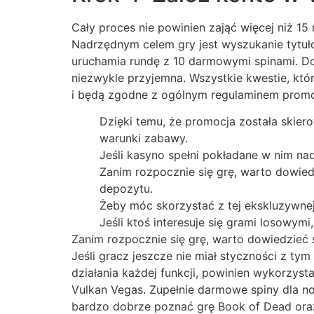
Cały proces nie powinien zająć więcej niż 1
Nadrzędnym celem gry jest wyszukanie tytułow
uruchamia rundę z 10 darmowymi spinami. Do
niezwykle przyjemna. Wszystkie kwestie, któ
i będą zgodne z ogólnym regulaminem promo
Dzięki temu, że promocja została skie
warunki zabawy.
Jeśli kasyno spełni pokładane w nim nad
Zanim rozpocznie się grę, warto dowie
depozytu.
Żeby móc skorzystać z tej ekskluzywnej 
Jeśli ktoś interesuje się grami losowymi
Zanim rozpocznie się grę, warto dowiedzieć
Jeśli gracz jeszcze nie miał styczności z t
działania każdej funkcji, powinien wykorzysta
Vulkan Vegas. Zupełnie darmowe spiny dla n
bardzo dobrze poznać grę Book of Dead oraz