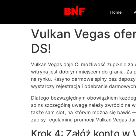
Home
Vulkan Vegas ofer
DS!
Vulkan Vegas daje Ci możliwość zupełnie za 
witryna jest dobrym miejscem do grania. Za
na rynku. Kasyno darmowe spiny bez depozytu 
wystarczy rejestracja i odebranie darmowych
Dlatego bezwzględnym obowiązkiem każdego g
spins szczególną uwagę należy zwrócić na w
także sam slot, na którym można się bawić 
zapisy regulaminu promocji Vulkan Vegas da
Krok 4: Załóż konto w