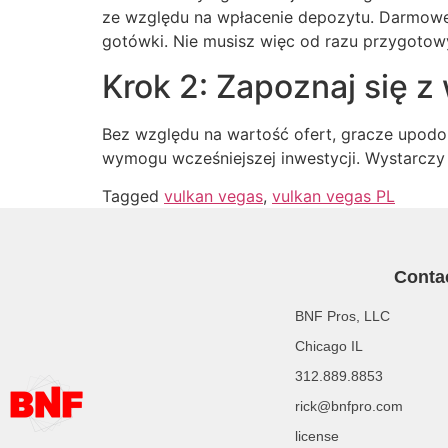
ze względu na wpłacenie depozytu. Darmowe s
gotówki. Nie musisz więc od razu przygotow
Krok 2: Zapoznaj się 
Bez względu na wartość ofert, gracze upodob
wymogu wcześniejszej inwestycji. Wystarczy 
Tagged
vulkan vegas
,
vulkan vegas PL
Conta
BNF Pros, LLC
Chicago IL
312.889.8853
rick@bnfpro.com
license