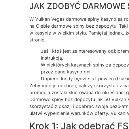
JAK ZDOBYĆ DARMOWE 
W Vulkan Vegas darmowe spiny kasyno są rozd
na Ciebie darmowe spiny bez depozytu. Taki 
w kasynie w wielkim stylu. Pamiętaj jednak
stronie.
Jeśli ktoś jest zainteresowany odbiore
instrukcją.
W niektórych kasynach spiny za depozy
przez dane kasyno dni.
Dopiero, kiedy będzie już pewien działa
Żeby móc je odebrać, należy skorzystać z na
promocja została skierowana do określonej 
Darmowe spiny bez depozytu jak 50 Vulkan V
skorzystać z okazji i odebrać swoje bezpłatne
ułatwi wypełnienie warunków oferty. Vulkan 
Krok 1: Jak odebrać F