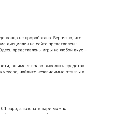
до конца не проработана. Вероятно, что
зие дисциплин на сайте представлены
Здесь представлены игры на любой вкус –
ости, он имеет право выводить средства.
укмекере, найдите независимые отзывы в
 0,1 евро, заключать пари можно