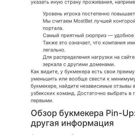
указать иную страну проживания, наприме
Уровень игрока постепенно повышает
Мы считаем MostBet лучшей конторой
портала.
Самый приятный сюрприз — удобное п
Также это означает, что компания и
легально.
Для распределения нагрузки на сайте,
зеркала с другими доменами.
Как видите, у букмекера есть свои преиму
уменьшить или вообще свести к минимуму
букмекере, найдите независимые отзывы в
узбекских команд. Достаточно выбрать в 
первыми.
Обзор букмекера Pin-Up
другая информация