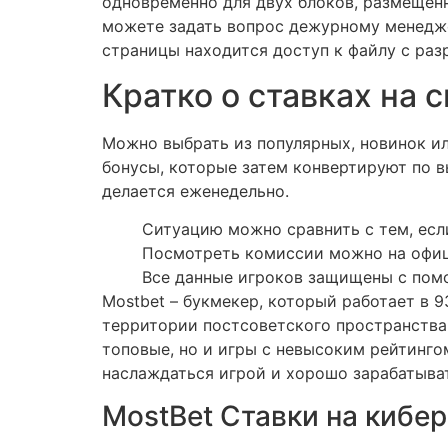
одновременно для двух блоков, размещенн
можете задать вопрос дежурному менеджер
страницы находится доступ к файлу с раз
Кратко о ставках на 
Можно выбрать из популярных, новинок ил
бонусы, которые затем конвертируют по в
делается еженедельно.
Ситуацию можно сравнить с тем, есл
Посмотреть комиссии можно на офиц
Все данные игроков защищены с пом
Mostbet – букмекер, который работает в 9
территории постсоветского пространства.
топовые, но и игры с невысоким рейтингом
наслаждаться игрой и хорошо зарабатыва
MostBet Ставки на кибе