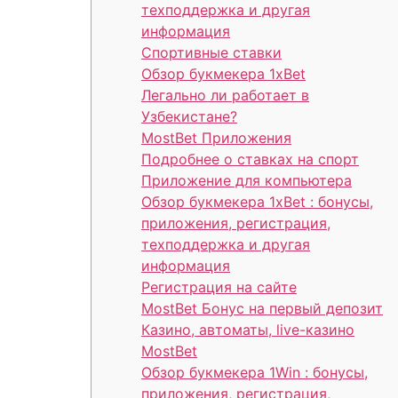
техподдержка и другая
информация
Спортивные ставки
Обзор букмекера 1xBet
Легально ли работает в
Узбекистане?
MostBet Приложения
Подробнее о ставках на спорт
Приложение для компьютера
Обзор букмекера 1xBet : бонусы,
приложения, регистрация,
техподдержка и другая
информация
Регистрация на сайте
MostBet Бонус на первый депозит
Казино, автоматы, live-казино
MostBet
Обзор букмекера 1Win : бонусы,
приложения, регистрация,