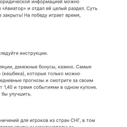
ой юридической информацией можно
 «Авиатор» и отдал ей целый раздел. Суть
е закрыть! На победу играет время,
следуйте инструкции.
ляции, денежные бонусы, казино. Самые
 (кешбека), которые только можно
едневные прогнозы и смотрите за своим
 1,40 и тремя событиями в одном купоне.
 бы улучшить.
ичений для игроков из стран СНГ, в том
является крупным международным