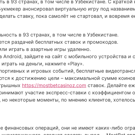
ть в 93 странах, в том числе в Узбекистане. С кратк
Букмекер анонсировал виртуальную игру под названием
делать ставку, пока самолёт не стартовал, и вовремя е
ность в 93 странах, в том числе в Узбекистане.
тся раздачей бесплатных ставок и промокодов.
или играть в азартные игры удаленно.
 Android, зайдите на сайт с мобильного устройства и 
играть на деньги, нажмите «Play».
портивных и игровых событий, бесплатные видеотранс
ются к достижению цели – максимальной сумме коинов
оигрышных
https://mostbetcasinoz.com
ставок. Делайте еж
ринимают участие экспресс-ставки с коэффициентом от
, но некоторые моменты, по мнению клиентов, хотелось
 финансовых операций, они не имеют каких-либо огран
 вышеизложенного, следует сделать вывод, – MostBet 