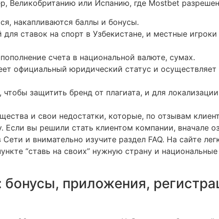
р, Великобританию или Испанию, где Mostbet разрешен,
ся, накапливаются баллы и бонусы.
 для ставок на спорт в Узбекистане, и местные игрок
ополнение счета в национальной валюте, сумах.
меет официальный юридический статус и осуществляет
 чтобы защитить бренд от плагиата, и для локализации
щества и свои недостатки, которые, по отзывам клиент
. Если вы решили стать клиентом компании, вначале 
 Сети и внимательно изучите раздел FAQ. На сайте лег
пункте “ставь на своих” нужную страну и национальны
: бонусы, приложения, регистра