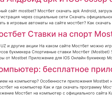
ый сайт mostbet? Мостбет скачать apk Android, загрузи
егистрация через социальные сети Скачать официально
ть в игровые автоматы на сайте мостбет? Как скачать 
стбет Ставки на спорт Mos
 UZ и другие акции На каком сайте Мостбет можно игр
сов букмекера Спортивные ставки Мостбет (Mostbet) У
гры от Mostbet Приложение для IOS Онлайн букмекер Mo
компьютер: бесплатное при
нием на компьютер? Особенности приложения Mostbet 
остбет на компьютер Как и где скачать программу Мо
ожение Мостбет на компьютер с официального сайта Ка