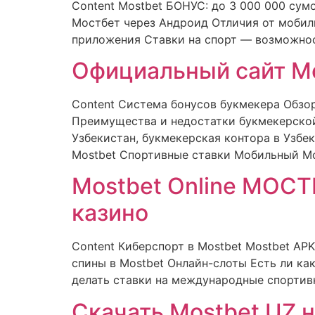
Content Mostbet БОНУС: до 3 000 000 сум
Мостбет через Андроид Отличия от мобиль
приложения Ставки на спорт — возможнос
Официальный сайт Мо
Content Система бонусов букмекера Обзо
Преимущества и недостатки букмекерской 
Узбекистан, букмекерская контора в Узбе
Mostbet Спортивные ставки Мобильный Mo
Mostbet Online МОСТ
казино
Content Киберспорт в Mostbet Mostbet APK
спины в Mostbet Онлайн-слоты Есть ли ка
делать ставки на международные спортивн
Скачать Mostbet UZ н