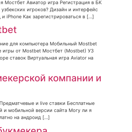
ия Мостбет Авиатор игра Регистрация в БК
 узбекских игроков? Дизайн и интерфейс
 iPhone Как зарегистрироваться в […]
tbet
ение для компьютера Мобильный Mostbet
 игры от Mostbet Мостбет (Mostbet) УЗ
ре ставок Виртуальная игра Aviator на
мекерской компании и
 Предматчевые и live ставки Бесплатные
й и мобильной версии сайта Могу ли я
латно на андроид […]
 букмекера