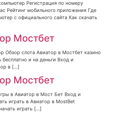
 компьютер Регистрация по номеру
Mac Рейтинг мобильного приложения Где
ютер с официального сайта Как скачать
тор Мостбет
р Обзор слота Авиатор в Мостбет казино
 бесплатно и на деньги Вход и
ор в […]
тор Мостбет
игры в Авиатор в Мост Бет Вход и
ать играть в Авиатор в MostBet
ачать играть […]