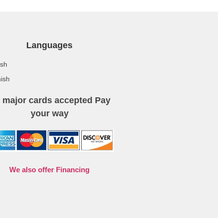
Languages
ish
ish
l major cards accepted Pay
your way
We also offer Financing