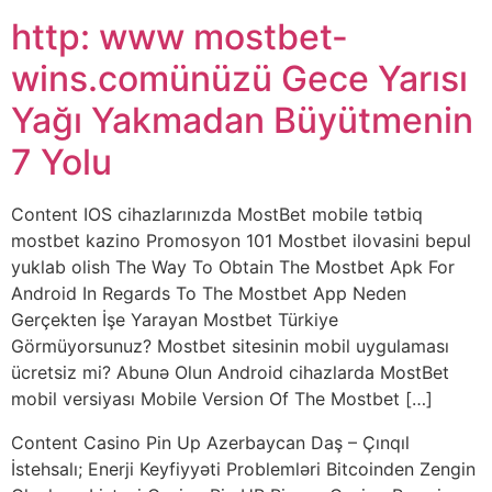
http: www mostbet-
wins.comünüzü Gece Yarısı
Yağı Yakmadan Büyütmenin
7 Yolu
Content IOS cihazlarınızda MostBet mobile tətbiq
mostbet kazino Promosyon 101 Mostbet ilovasini bepul
yuklab olish The Way To Obtain The Mostbet Apk For
Android In Regards To The Mostbet App Neden
Gerçekten İşe Yarayan Mostbet Türkiye
Görmüyorsunuz? Mostbet sitesinin mobil uygulaması
ücretsiz mi? Abunə Olun Android cihazlarda MostBet
mobil versiyası Mobile Version Of The Mostbet […]
Content Casino Pin Up Azerbaycan Daş – Çınqıl
İstehsalı; Enerji Keyfiyyəti Problemləri Bitcoinden Zengin