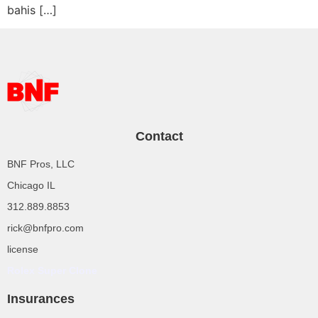
bahis […]
Contact
BNF Pros, LLC
Chicago IL
312.889.8853
rick@bnfpro.com
license
Rolex Super Clone
Insurances