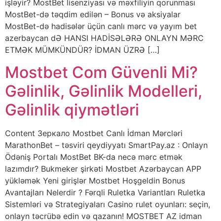
işləyir? MostBet lisenziyası və məxfiliyin qorunması
MostBet-də təqdim edilən – Bonus və aksiyalar
MostBet-də hadisələr üçün canlı mərc və yayım bet
azerbaycan dƏ HANSI HADİSƏLƏRƏ ONLAYN MƏRC
ETMƏK MÜMKÜNDÜR? İDMAN ÜZRƏ […]
Mostbet Com Güvenli Mi?
Gəlinlik, Gəlinlik Modelleri,
Gəlinlik qiymətləri
Content Зеркало Mostbet Canlı İdman Mərcləri
MarathonBet – təsviri qeydiyyatı SmartPay.az : Onlayn
Ödəniş Portalı MostBet BK-da necə mərc etmək
lazımdır? Bukmeker şirkəti Mostbet Azərbaycan APP
yükləmək Yeni girişlər Mostbet Hoşgeldin Bonus
Avantajları Nelerdir ? Fərqli Ruletka Variantları Ruletka
Sistemləri və Strategiyaları Casino rulet oyunları: seçin,
onlayn təcrübə edin və qazanın! MOSTBET AZ idman