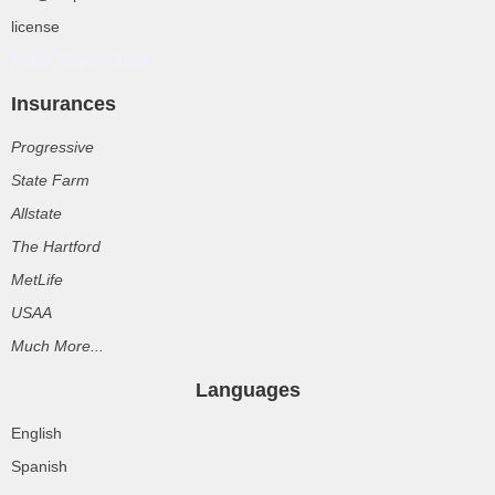
license
Rolex Super Clone
Insurances
Progressive
State Farm
Allstate
The Hartford
MetLife
USAA
Much More...
Languages
English
Spanish