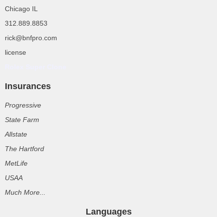
Chicago IL
312.889.8853
rick@bnfpro.com
license
Rolex Super Clone
Insurances
Progressive
State Farm
Allstate
The Hartford
MetLife
USAA
Much More...
Languages