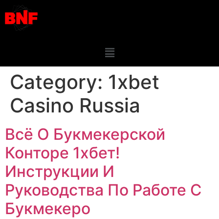
Category:
1xbet
Casino Russia
Всё О Букмекерской
Конторе 1хбет!
Инструкции И
Руководства По Работе С
Букмекеро