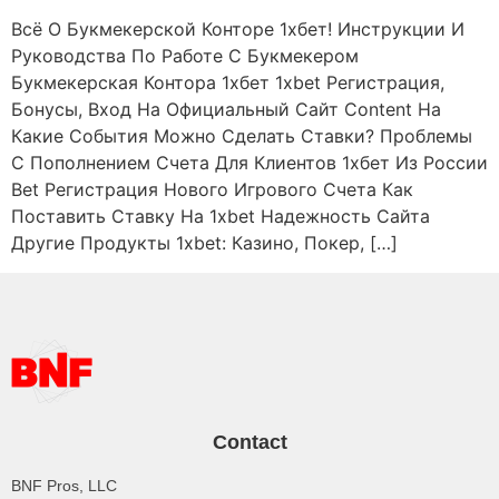
Всё О Букмекерской Конторе 1хбет! Инструкции И
Руководства По Работе С Букмекером
Букмекерская Контора 1хбет 1xbet Регистрация,
Бонусы, Вход На Официальный Сайт Content На
Какие События Можно Сделать Ставки? Проблемы
С Пополнением Счета Для Клиентов 1хбет Из России
Bet Регистрация Нового Игрового Счета Как
Поставить Ставку На 1xbet Надежность Сайта
Другие Продукты 1xbet: Казино, Покер, […]
Contact
BNF Pros, LLC