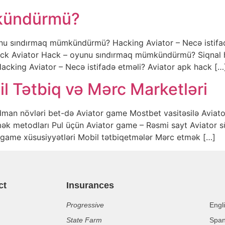
kündürmü?
nu sındırmaq mümkündürmü? Hacking Aviator – Necə istifad
 hack Aviator Hack – oyunu sındırmaq mümkündürmü? Siqnal 
king Aviator – Necə istifadə etməli? Aviator apk hack […
l Tətbiq və Mərc Marketləri
idman növləri bet-də Aviator game Mostbet vasitəsilə Avia
ək metodları Pul üçün Aviator game – Rəsmi sayt Aviator sü
game xüsusiyyətləri Mobil tətbiqetmələr Mərc etmək […]
ct
Insurances
Progressive
Engl
State Farm
Span