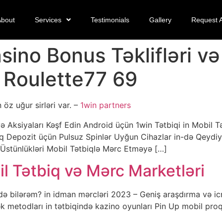
About
Services
Testimonials
Gallery
Request 
sino Bonus Təklifləri v
 Roulette77 69
öz uğur sirləri var. –
1win partners
 Aksiyaları Kəşf Edin Android üçün 1win Tətbiqi in Mobil Tə
iq Depozit üçün Pulsuz Spinlər Uyğun Cihazlar in-də Qey
n Üstünlükləri Mobil Tətbiqlə Mərc Etməyə […]
l Tətbiq və Mərc Marketləri
də bilərəm? in idman mərcləri 2023 – Geniş araşdırma və ic
ək metodları in tətbiqində kazino oyunları Pin Up mobil pro