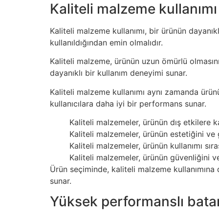
Kaliteli malzeme kullanımı
Kaliteli malzeme kullanımı, bir ürünün dayanıkl
kullanıldığından emin olmalıdır.
Kaliteli malzeme, ürünün uzun ömürlü olmasını s
dayanıklı bir kullanım deneyimi sunar.
Kaliteli malzeme kullanımı aynı zamanda ürünün
kullanıcılara daha iyi bir performans sunar.
Kaliteli malzemeler, ürünün dış etkilere kar
Kaliteli malzemeler, ürünün estetiğini ve 
Kaliteli malzemeler, ürünün kullanımı sır
Kaliteli malzemeler, ürünün güvenliğini ve 
Ürün seçiminde, kaliteli malzeme kullanımına d
sunar.
Yüksek performanslı bata