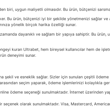
en biri, uygun maliyetli olmasıdır. Bu ürün, bütçenizi sarsm
eker. Bu ürün, bütçenizi iyi bir şekilde yönetmenizi sağlar
arınıza yönelik birçok harika özelliği sunar.
 zamanda dayanıklı ve sağlam bir yapıya sahiptir. Bu ürün, uz
engeyi kuran Ultrabet, hem bireysel kullanıcılar hem de işletm
 ürün deneyimi sunar.
a şekil ve esneklik sağlar. Sizler için sunulan çeşitli ödeme 
arasından seçim yaparak, ödeme işlemlerinizi kolaylıkla gerçe
 online ödeme seçeneği sunulmaktadır. İnternet üzerinden yap
ı bir seçenek olarak sunulmaktadır. Visa, Mastercard, Americ