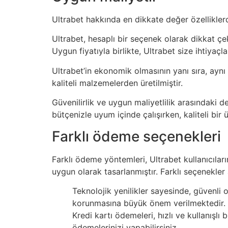
Ultrabet hakkında en dikkate değer özelliklerd
Ultrabet, hesaplı bir seçenek olarak dikkat ç
Uygun fiyatıyla birlikte, Ultrabet size ihtiyaçl
Ultrabet’in ekonomik olmasının yanı sıra, aynı
kaliteli malzemelerden üretilmiştir.
Güvenilirlik ve uygun maliyetlilik arasındaki d
bütçenizle uyum içinde çalışırken, kaliteli bir
Farklı ödeme seçenekleri
Farklı ödeme yöntemleri, Ultrabet kullanıcıların
uygun olarak tasarlanmıştır. Farklı seçenekler 
Teknolojik yenilikler sayesinde, güvenli
korunmasına büyük önem verilmektedir.
Kredi kartı ödemeleri, hızlı ve kullanışl
ödemelerinizi yapabilirsiniz.