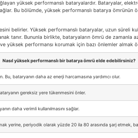
ğlayan yüksek performanslı bataryalardır. Bataryalar, elektr
ı sağlar. Bu bölümde, yüksek performanslı batarya ömrünün ön
sini belirler. Yüksek performanslı bataryalar, uzun süreli kul
anak tanır. Bununla birlikte, bataryaların ömrü de zamanla a
 ve yüksek performansı korumak için bazı önlemler almak ön
Nasıl yüksek performanslı bir batarya ömrü elde edebilirsiniz?
tun. Bu, bataryanın daha az enerji harcamasına yardımcı olur.
bataryanın gereksiz yere tükenmesini önler.
anın daha verimli kullanılmasını sağlar.
k yerine, periyodik olarak yüzde 20 ila 80 arasında şarj etmek, ba