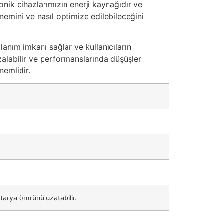
onik cihazlarımızın enerji kaynağıdır ve
emini ve nasıl optimize edilebileceğini
lanım imkanı sağlar ve kullanıcıların
zalabilir ve performanslarında düşüşler
emlidir.
tarya ömrünü uzatabilir.