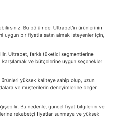
ilirsiniz. Bu bölümde, Ultrabet’in ürünlerinin
i uygun bir fiyatla satın almak isteyenler için,
lir. Ultrabet, farklı tüketici segmentlerine
ını karşılamak ve bütçelerine uygun seçenekler
n ürünleri yüksek kaliteye sahip olup, uzun
ydalara ve müşterilerin deneyimlerine değer
işebilir. Bu nedenle, güncel fiyat bilgilerini ve
ilerine rekabetçi fiyatlar sunmaya ve yüksek