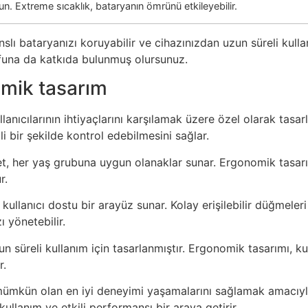
un. Extreme sıcaklık, bataryanın ömrünü etkileyebilir.
lı bataryanızı koruyabilir ve cihazınızdan uzun süreli kulla
rufuna da katkıda bulunmuş olursunuz.
omik tasarım
llanıcılarının ihtiyaçlarını karşılamak üzere özel olarak tasa
ili bir şekilde kontrol edebilmesini sağlar.
t, her yaş grubuna uygun olanaklar sunar. Ergonomik tasarımı
r.
ullanıcı dostu bir arayüz sunar. Kolay erişilebilir düğmeleri 
ı yönetebilir.
 süreli kullanım için tasarlanmıştır. Ergonomik tasarımı, kull
r.
n mümkün olan en iyi deneyimi yaşamalarını sağlamak amacıyl
 kullanım ve etkili performansı bir araya getirir.