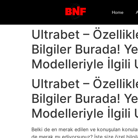
Home
Ultrabet – Özellik
Bilgiler Burada! Y
Modelleriyle İlgil
Ultrabet – Özellik
Bilgiler Burada! Y
Modelleriyle İlgil
Belki de en merak edilen ve konuşulan konular
de merak mı ediyorsunuz? İşte size özel bilgil