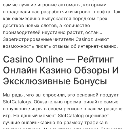
самые лучшие игровые автоматы, которыми
порадовали нас разработчики игрового софта. Так
как ежемесячно выпускается порядком трех
десятков новых слотов, а количество
производителей неустанно растет, остан…
Зарегистрированные читатели Casinoz имеют
возможность писать отзывы об интернет-казино.
Casino Online — Pейтинг
Онлайн Казино Обзоры И
Эксклюзивные Бонусы
Мы рады, что вы спросили, это основной продукт
SlotCatalogs. Обязательно просматривайте самые
популярные игры в своем регионе в нашем разделе
игр. На данный момент SlotCatalog оценивает
лучшие онлайн-казино по размеру трафика в