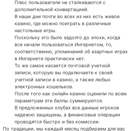
Плюс пользователи не сталкиваются с
дополнительной конвертацией.
В наши дни почти во всех из них есть живое
казино, где можно поиграть в различные
настольные игры.
Поскольку это было задолго до эпохи, когда
все начали пользоваться Интернетом, то,
соответственно, упоминаний об азартных играх
в Интернете практически нет.
То же самое касается почтовой учетной
записи, которую вы подключаете к своей
учетной записи в казино, а также любых
электронных кошельков.
После того как онлайн казино оценили по всем
параметрам эти баллы суммируются.
В предложенных клубах все данные игроков
надежно защищены, а финансовые операции
проводятся быстро и без комиссии.
По традиции, мы каждый месяц подбираем для вас