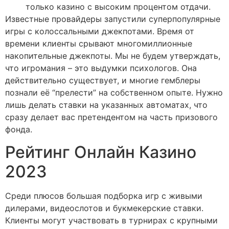
только казино с высоким процентом отдачи.
Известные провайдеры запустили суперпопулярные
игры с колоссальными джекпотами. Время от
времени клиенты срывают многомиллионные
накопительные джекпоты. Мы не будем утверждать,
что игромания – это выдумки психологов. Она
действительно существует, и многие гемблеры
познали её “прелести” на собственном опыте. Нужно
лишь делать ставки на указанных автоматах, что
сразу делает вас претендентом на часть призового
фонда.
Рейтинг Онлайн Казино
2023
Среди плюсов большая подборка игр с живыми
дилерами, видеослотов и букмекерские ставки.
Клиенты могут участвовать в турнирах с крупными