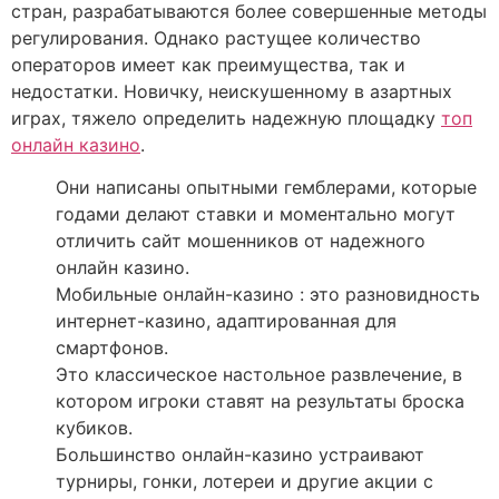
стран, разрабатываются более совершенные методы
регулирования. Однако растущее количество
операторов имеет как преимущества, так и
недостатки. Новичку, неискушенному в азартных
играх, тяжело определить надежную площадку
топ
онлайн казино
.
Они написаны опытными гемблерами, которые
годами делают ставки и моментально могут
отличить сайт мошенников от надежного
онлайн казино.
Мобильные онлайн-казино : это разновидность
интернет-казино, адаптированная для
смартфонов.
Это классическое настольное развлечение, в
котором игроки ставят на результаты броска
кубиков.
Большинство онлайн-казино устраивают
турниры, гонки, лотереи и другие акции с