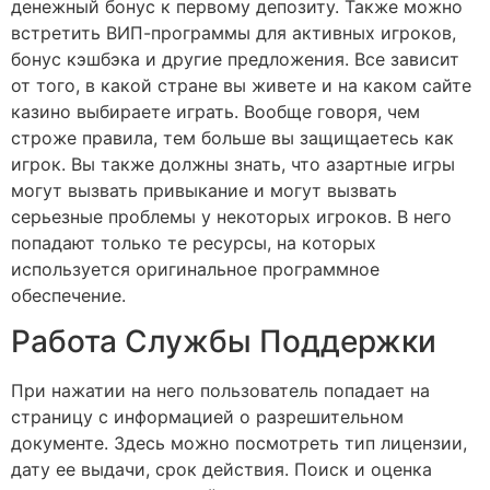
денежный бонус к первому депозиту. Также можно
встретить ВИП-программы для активных игроков,
бонус кэшбэка и другие предложения. Все зависит
от того, в какой стране вы живете и на каком сайте
казино выбираете играть. Вообще говоря, чем
строже правила, тем больше вы защищаетесь как
игрок. Вы также должны знать, что азартные игры
могут вызвать привыкание и могут вызвать
серьезные проблемы у некоторых игроков. В него
попадают только те ресурсы, на которых
используется оригинальное программное
обеспечение.
Работа Службы Поддержки
При нажатии на него пользователь попадает на
страницу с информацией о разрешительном
документе. Здесь можно посмотреть тип лицензии,
дату ее выдачи, срок действия. Поиск и оценка