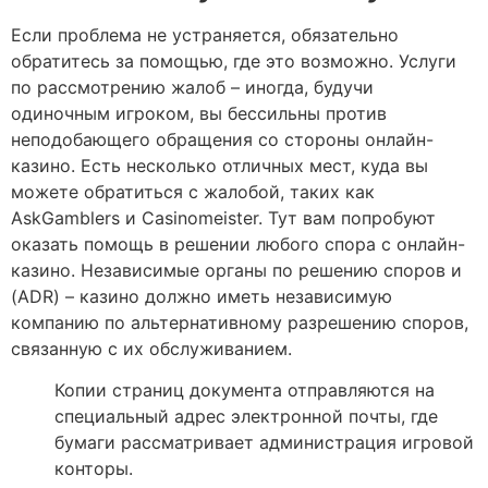
Если проблема не устраняется, обязательно
обратитесь за помощью, где это возможно. Услуги
по рассмотрению жалоб – иногда, будучи
одиночным игроком, вы бессильны против
неподобающего обращения со стороны онлайн-
казино. Есть несколько отличных мест, куда вы
можете обратиться с жалобой, таких как
AskGamblers и Casinomeister. Тут вам попробуют
оказать помощь в решении любого спора с онлайн-
казино. Независимые органы по решению споров и
(ADR) – казино должно иметь независимую
компанию по альтернативному разрешению споров,
связанную с их обслуживанием.
Копии страниц документа отправляются на
специальный адрес электронной почты, где
бумаги рассматривает администрация игровой
конторы.