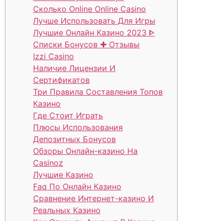
Сколько Online Online Casino
Лучше Использовать Для Игры
Лучшие Онлайн Казино 2023 ᐈ
Списки Бонусов ✚ Отзывы
Izzi Casino
Наличие Лицензии И
Сертификатов
Три Правила Составления Топов
Казино
Где Стоит Играть
Плюсы Использования
Депозитных Бонусов
Обзоры Онлайн-казино На
Casinoz
Лучшие Казино
Faq По Онлайн Казино
Сравнение Интернет-казино И
Реальных Казино