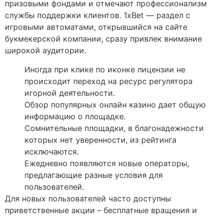
призовыми фондами и отмечают профессионализм
службы поддержки клиентов. 1xBet ― раздел с
игровыми автоматами, открывшийся на сайте
букмекерской компании, сразу привлек внимание
широкой аудитории.
Иногда при клике по иконке лицензии не
происходит переход на ресурс регулятора
игорной деятельности.
Обзор популярных онлайн казино дает общую
информацию о площадке.
Сомнительные площадки, в благонадежности
которых нет уверенности, из рейтинга
исключаются.
Ежедневно появляются новые операторы,
предлагающие разные условия для
пользователей.
Для новых пользователей часто доступны
приветственные акции – бесплатные вращения и