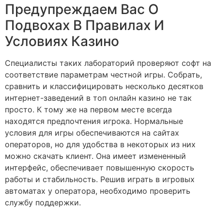
Предупреждаем Вас О
Подвохах В Правилах И
Условиях Казино
Специалисты таких лабораторий проверяют софт на
соответствие параметрам честной игры. Собрать,
сравнить и классифицировать несколько десятков
интернет-заведений в топ онлайн казино не так
просто. К тому же на первом месте всегда
находятся предпочтения игрока. Нормальные
условия для игры обеспечиваются на сайтах
операторов, но для удобства в некоторых из них
можно скачать клиент. Она имеет измененный
интерфейс, обеспечивает повышенную скорость
работы и стабильность. Решив играть в игровых
автоматах у оператора, необходимо проверить
службу поддержки.